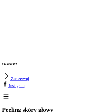
694 666 977
Zarezerwuj
Instagram
Peeling skóry głowy