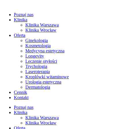
Przejdź
do
Poznaj nas
treści
Klinika
Klinika Warszawa
Klinika Wrocław
Oferta
Ginekologia
Kosmetologia
Medycyna estetyczna
Longevity
Leczenie otyłości
Trychologia
Laseroterapia
Kroplówki witaminowe
Urologia estetyczna
Dermatologia
Cennik
Kontakt
Poznaj nas
Klinika
Klinika Warszawa
Klinika Wrocław
Oferta