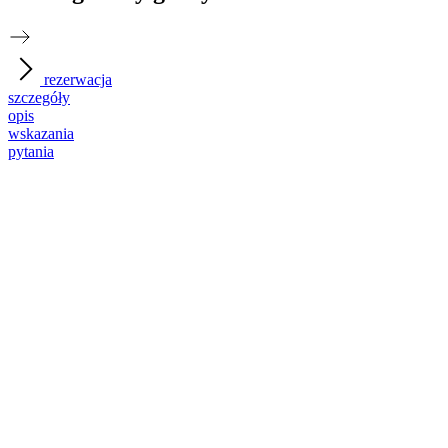
rezerwacja
szczegóły
opis
wskazania
pytania